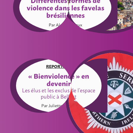
violence dans les favelas
brésiliennes
Par Alexia Tasiaux
REPORTAGE
« Bienviolence » en
devenir
Les élus et les exclus de l’espace
public à Belfast
Par Juliette Renard