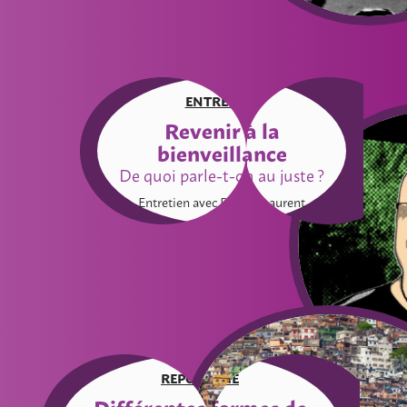
ENTRETIEN
Revenir à la
bienveillance
De quoi parle-t-on au juste ?
Entretien avec Patrick Laurent
REPORTAGE
Différentes formes de