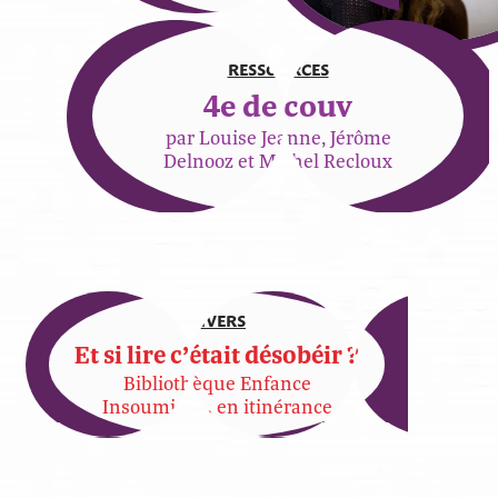
RESSOURCES
4e de couv
par Louise Jeanne, Jérôme
Delnooz et Michel Recloux
DIVERS
Et si lire c’était désobéir ?
Bibliothèque Enfance
Insoumise… en itinérance