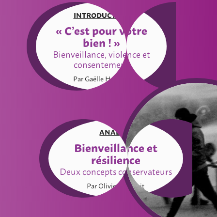
INTRODUCTION
« C’est pour votre
bien ! »
Bienveillance, violence et
consentement
Par Gaëlle Henrard
ANALYSE
Bienveillance et
résilience
Deux concepts conservateurs
Par Olivier Starquit