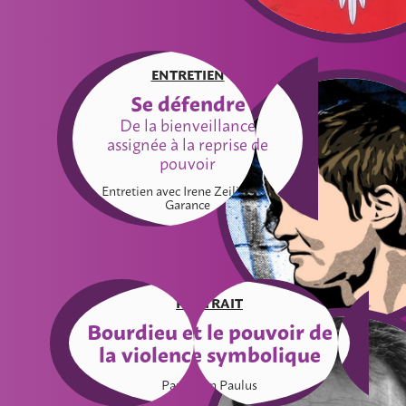
ENTRETIEN
Se défendre
De la bienveillance
assignée à la reprise de
pouvoir
Entretien avec Irene Zeilinger –
Garance
PORTRAIT
Bourdieu et le pouvoir de
la violence symbolique
Par Julien Paulus