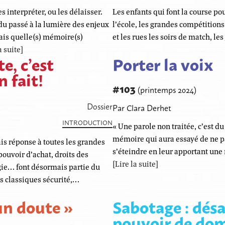
s interpréter, ou les délaisser.
Les enfants qui font la course pou
du passé à la lumière des enjeux
l’école, les grandes compétitions 
Mais quelle(s) mémoire(s)
et les rues les soirs de match, l
a suite]
e, c’est
Porter la voix
 fait!
#103
(printemps 2024)
Dossier
Par Clara Derhet
INTRODUCTION
« Une parole non traitée, c’est du
mémoire qui aura essayé de ne pa
is réponse à toutes les grandes
s’éteindre en leur apportant une
pouvoir d’achat, droits des
[Lire la suite]
gie… font désormais partie du
es classiques sécurité,…
un doute »
Sabotage : dés
pouvoir de dom