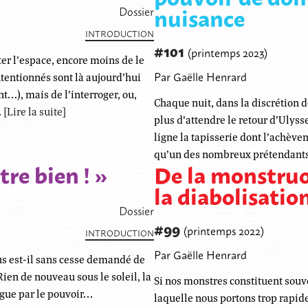
nuisance
Dossier
INTRODUCTION
#101
(printemps 2023)
er l’espace, encore moins de le
Par Gaëlle Henrard
ntentionnés sont là aujourd’hui
…), mais de l’interroger, ou,
Chaque nuit, dans la discrétion d
…
[Lire la suite]
plus d’attendre le retour d’Ulyss
ligne la tapisserie dont l’achève
qu’un des nombreux prétendan
tre bien ! »
De la monstruo
la diabolisatio
Dossier
#99
(printemps 2022)
INTRODUCTION
Par Gaëlle Henrard
ous est-il sans cesse demandé de
Rien de nouveau sous le soleil, la
Si nos monstres constituent souve
ogue par le pouvoir…
laquelle nous portons trop rapid