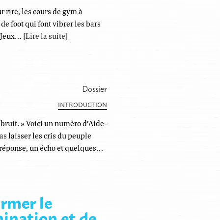
r rire, les cours de gym à
de foot qui font vibrer les bars
es Jeux…
[Lire la suite]
Dossier
INTRODUCTION
 bruit. » Voici un numéro ­d’Aide-
s laisser les cris du peuple
 réponse, un écho et quelques…
armer le
ination et de