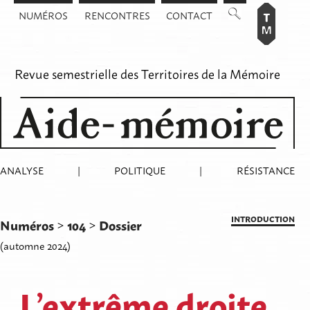
Aller
NUMÉROS
RENCONTRES
CONTACT
au
contenu
Revue semestrielle des
Territoires de la Mémoire
ANALYSE
|
POLITIQUE
|
RÉSISTANCE
INTRODUCTION
Numéros
104
Dossier
>
>
(automne 2024)
L’extrême droite,