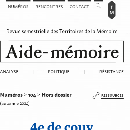
Aller
NUMÉROS
RENCONTRES
CONTACT
au
contenu
Revue semestrielle des
Territoires de la Mémoire
ANALYSE
|
POLITIQUE
|
RÉSISTANCE
Numéros
104
Hors dossier
>
>
RESSOURCES
(automne 2024)
4e de couv