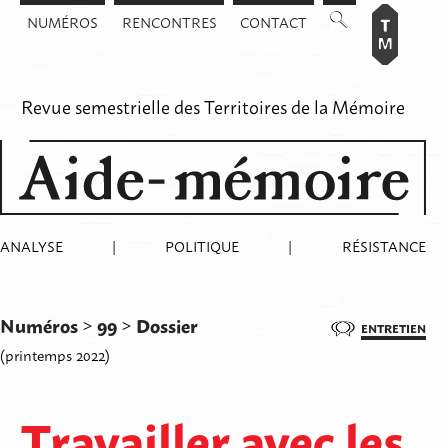
Aller
NUMÉROS
RENCONTRES
CONTACT
au
contenu
Revue semestrielle des
Territoires de la Mémoire
ANALYSE
|
POLITIQUE
|
RÉSISTANCE
Numéros
99
Dossier
>
>
ENTRETIEN
(printemps 2022)
Travailler avec les