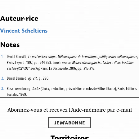
Auteur·rice
Vincent Scheltiens
Notes
1.
Daniel Bensaïd,
Le pari mélancolique. Métamorphose de la politique, politique des métamorphoses
,
Paris, Fayard, 1997, pp. 244-258. Enzo Traverso,
Mélancolie de gauche. La force d’une tradition
cachée (XIX°-XXI° siècle)
, Paris, La Découverte, 2016, pp. 215-216.
2.
Daniel Bensaïd,
op. cit.
, p. 290.
3.
Rosa Luxembourg,
Textes
(Choix, traduction, présentation et notes de Gilbert Badia), Paris, Editions
Sociales, 1969.
Abonnez-vous et recevez l'Aide‑mémoire par e-mail
JE M'ABONNE
Masquer les notes