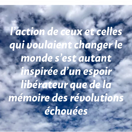
l’action de ceux et celles
qui voulaient changer le
monde s’est autant
inspirée d’un espoir
libérateur que de la
mémoire des révolutions
échouées