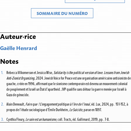
SOMMAIRE DU NUMÉRO
Auteur·rice
Gaëlle Henrard
Notes
1.
Rebecca Vilkomerson et Jessica Wise,
Solidarity is the political version of love.
Lessons from Jewish
Anti-Zionist Organizing
, 2024. Jewish Voice for Peace est une organisation américaine antisioniste de
gauche, créée en 1996, affirmant que le sionisme contemporain est devenu un mouvement colonial
de peuplement et Israël un État d’apartheid. JVP qualifie sans détour la guerre menée par Israël à
Gaza de génocide.
2.
Alain Deneault,
Faire que ! L’engagement politique à l’ère de l’inouï
, éd. Lux, 2024, pp. 151-152, à
propos de l’étude sociologique d’Émile Durkheim,
Le Suicide
, parue en 1897.
3.
Cynthia Fleury,
Le soin est un humanisme
, coll. Tracts, éd. Gallimard, 2019, pp. 7-8.