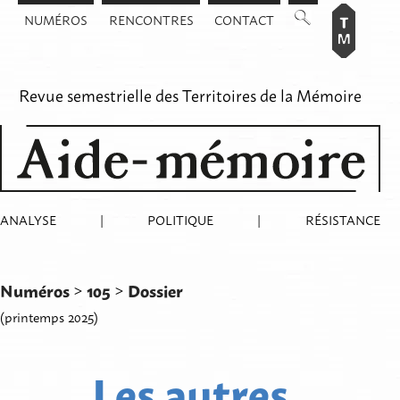
Aller
NUMÉROS
RENCONTRES
CONTACT
au
contenu
Revue semestrielle des
Territoires de la Mémoire
ANALYSE
|
POLITIQUE
|
RÉSISTANCE
Numéros
105
Dossier
>
>
(printemps 2025)
Les autres