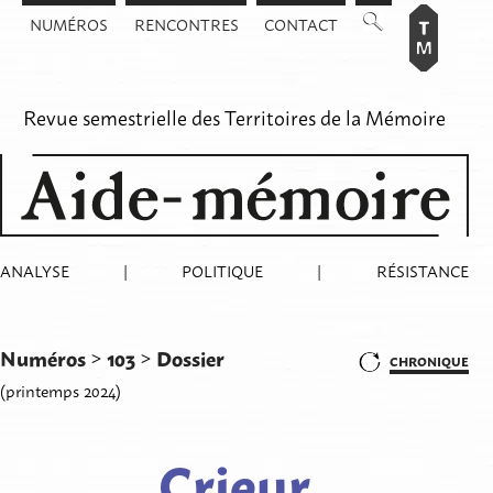
Aller
NUMÉROS
RENCONTRES
CONTACT
au
contenu
Revue semestrielle des
Territoires de la Mémoire
ANALYSE
|
POLITIQUE
|
RÉSISTANCE
Numéros
103
Dossier
>
>
CHRONIQUE
(printemps 2024)
Crieur